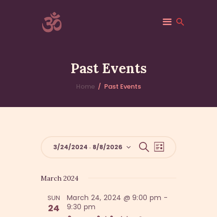
ACSF-USA
Sri Adichunchanagiri Mahasamsthana Math
Past Events
HOME
Home
Past Events
ACSF-USA
ABOUT
GALLERY
VANIS
E
E
S
3/24/2024
8/8/2026
 - 
EVENTS
L
e
v
v
i
S
a
BLOGS
s
e
r
e
e
t
CONTACTS
March 2024
c
n
l
h
n
t
March 24, 2024 @ 9:00 pm
-
SUN
e
t
V
24
9:30 pm
c