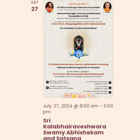
SAT
27
July 27, 2024 @ 8:00 am
-
5:00
pm
Sri
Kalabhairaveshwara
Swamy Abhishekam
and Satsang