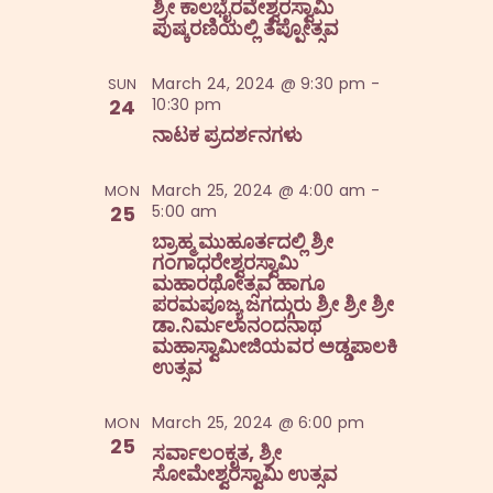
i
ಶ್ರೀ ಕಾಲಭೈರವೇಶ್ವರಸ್ವಾಮಿ
s
t
ಪುಷ್ಕರಣಿಯಲ್ಲಿ ತೆಪ್ಪೋತ್ಸವ
e
S
d
w
a
e
March 24, 2024 @ 9:30 pm
-
SUN
s
24
10:30 pm
t
a
N
ನಾಟಕ ಪ್ರದರ್ಶನಗಳು
e
a
r
.
v
c
March 25, 2024 @ 4:00 am
-
MON
i
25
5:00 am
h
g
ಬ್ರಾಹ್ಮ ಮುಹೂರ್ತದಲ್ಲಿ ಶ್ರೀ
a
ಗಂಗಾಧರೇಶ್ವರಸ್ವಾಮಿ
a
ಮಹಾರಥೋತ್ಸವ ಹಾಗೂ
t
n
ಪರಮಪೂಜ್ಯ ಜಗದ್ಗುರು ಶ್ರೀ ಶ್ರೀ ಶ್ರೀ
i
ಡಾ.ನಿರ್ಮಲಾನಂದನಾಥ
d
ಮಹಾಸ್ವಾಮೀಜಿಯವರ ಅಡ್ಡಪಾಲಕಿ
o
V
ಉತ್ಸವ
n
i
March 25, 2024 @ 6:00 pm
MON
e
25
ಸರ್ವಾಲಂಕೃತ, ಶ್ರೀ
w
ಸೋಮೇಶ್ವರಸ್ವಾಮಿ ಉತ್ಸವ