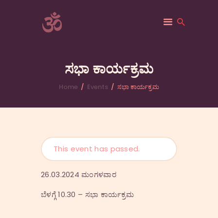
ACSF-USA
Sri Adichunchanagiri Mahasamsthana Math
ಸಭಾ ಕಾರ್ಯಕ್ರಮ
HOME
Home
Events
ಸಭಾ ಕಾರ್ಯಕ್ರಮ
ACSF-USA
ABOUT
GALLERY
VANIS
This event has passed.
EVENTS
BLOGS
26.03.2024 ಮಂಗಳವಾರ
CONTACTS
ಬೆಳಗ್ಗೆ 10.30 – ಸಭಾ ಕಾರ್ಯಕ್ರಮ